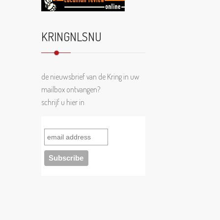
KRINGNLSNU
de nieuwsbrief van de Kring in uw
mailbox ontvangen?
schrijf u hier in