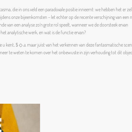
tasma, die in ons veld een paradoxale positie inneemt: we hebben het er zel
s tijdens onze bijeenkomsten – let echter op de recente verschijning van ee
inde van een analyse zo’n grote rol speelt, wanneer we de doorsteek ervan
het analytische werk, en wat is de functie ervan?
ie u kent, $ ◇
a
, maar juist van het verkennen van deze fantasmatische scena
en meer te weten te komen over het onbewuste in zijn verhouding tot dit obje