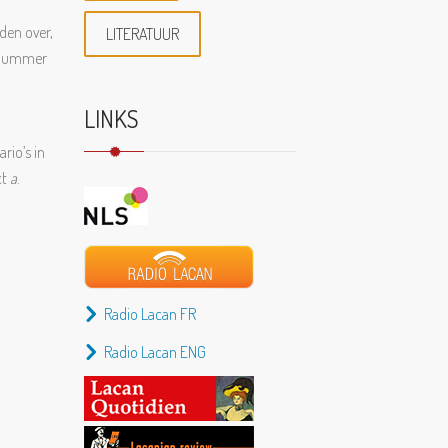
den over,
LITERATUUR
n nummer
LINKS
rio’s in
ct
a
.
Radio Lacan FR
Radio Lacan ENG