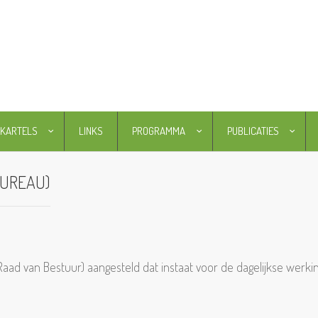
KARTELS
LINKS
PROGRAMMA
PUBLICATIES
BUREAU)
ad van Bestuur) aangesteld dat instaat voor de dagelijkse werki