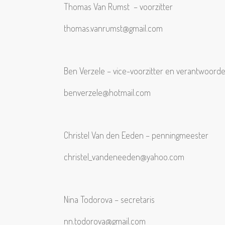
Thomas Van Rumst – voorzitter
thomas.vanrumst@gmail.com
Ben Verzele – vice-voorzitter en verantwoordel
benverzele@hotmail.com
Christel Van den Eeden – penningmeester
christel_vandeneeden@yahoo.com
Nina Todorova – secretaris
nn.todorova@gmail.com