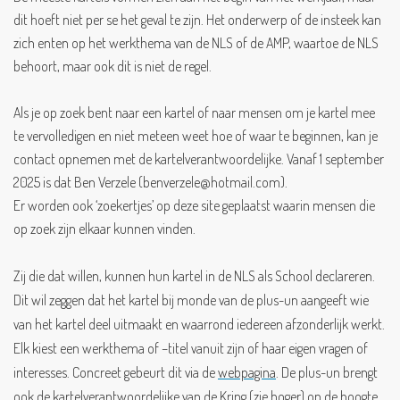
dit hoeft niet per se het geval te zijn. Het onderwerp of de insteek kan
zich enten op het werkthema van de NLS of de AMP, waartoe de NLS
behoort, maar ook dit is niet de regel.
Als je op zoek bent naar een kartel of naar mensen om je kartel mee
te vervolledigen en niet meteen weet hoe of waar te beginnen, kan je
contact opnemen met de kartelverantwoordelijke. Vanaf 1 september
2025 is dat Ben Verzele (benverzele@hotmail.com).
Er worden ook ‘zoekertjes’ op deze site geplaatst waarin mensen die
op zoek zijn elkaar kunnen vinden.
Zij die dat willen, kunnen hun kartel in de NLS als School declareren.
Dit wil zeggen dat het kartel bij monde van de plus-un aangeeft wie
van het kartel deel uitmaakt en waarrond iedereen afzonderlijk werkt.
Elk kiest een werkthema of –titel vanuit zijn of haar eigen vragen of
interesses. Concreet gebeurt dit via de
webpagina
. De plus-un brengt
ook de kartelverantwoordelijke van de Kring (zie hoger) op de hoogte