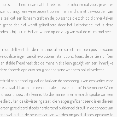
e jouissance. Eerder dan dat het reële van het lichaam dat zou zijn wat er
kwezen op singuliere wijze bepaalt op een manier die, met de woorden van
e taal dat een lichaam treft en de jouissance die zich op dit merkteken
n genot dat niet wordt gelimiteerd door het lustprincipe. Het is deze
 vinden is bij dieren. Het antwoord op de vraag van wat de mens motiveert
Freud stelt vast dat de mens niet alleen streeft naar een positie waarin
elstellingen vanuit evolutionair standpunt. Naast de partiële driften
ien stelde Freud vast dat de mens niet alleen getuigt van een ‘innerlijke
zichzelf’ steeds opnieuw terug naar datgene wat hem onlust verleent.
rekt van de stelling ‘dat de taal aan de oorsprong is van een verlies voor
is, plaatst Lacan dus een ‘radicale ontevredenheid’. In Seminarie XVI en
ild voor onbewuste kennis. Op die manier is er enerzijds sprake van een
die buiten de uitwisseling staat, die niet gesignificantiseerd is en die een
aaraan gerelateerd steeds herstartend pulsioneel circuit in de context van
 datgene wat niet in de betekenaar kan worden omgezet steeds opnieuw te