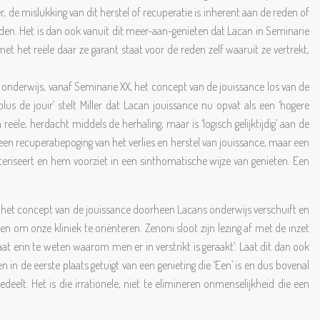
de mislukking van dit herstel of recuperatie is inherent aan de reden of
uden. Het is dan ook vanuit dit meer-aan-genieten dat Lacan in Seminarie
et het reële daar ze garant staat voor de reden zelf waaruit ze vertrekt,
e onderwijs, vanaf Seminarie XX, het concept van de jouissance los van de
s de jouir’ stelt Miller dat Lacan jouissance nu opvat als een ‘hogere
ële, herdacht middels de herhaling, maar is ‘logisch gelijktijdig’ aan de
 een recuperatiepoging van het verlies en herstel van jouissance, maar een
akteriseert en hem voorziet in een sinthomatische wijze van genieten. Een
het concept van de jouissance doorheen Lacans onderwijs verschuift en
om onze kliniek te oriënteren. Zenoni sloot zijn lezing af met de inzet
aat erin te weten waarom men er in verstrikt is geraakt’. Laat dit dan ook
n in de eerste plaats getuigt van een genieting die ‘Een’ is en dus bovenal
elt. Het is die irrationele, niet te elimineren onmenselijkheid die een