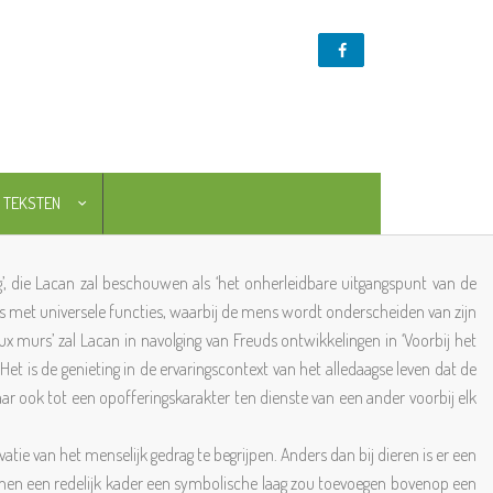
TEKSTEN
NL
EN
g’, die Lacan zal beschouwen als ‘het onherleidbare uitgangspunt van de
s met universele functies, waarbij de mens wordt onderscheiden van zijn
ux murs’ zal Lacan in navolging van Freuds ontwikkelingen in ‘Voorbij het
Het is de genieting in de ervaringscontext van het alledaagse leven dat de
aar ook tot een opofferingskarakter ten dienste van een ander voorbij elk
ie van het menselijk gedrag te begrijpen. Anders dan bij dieren is er een
 binnen een redelijk kader een symbolische laag zou toevoegen bovenop een