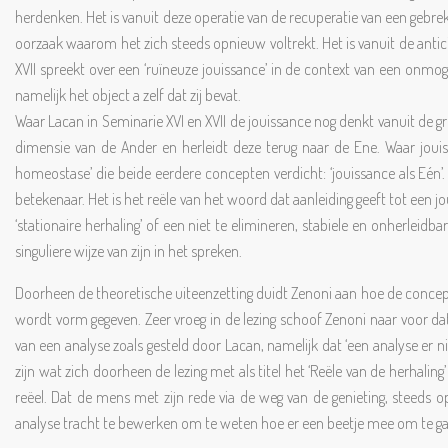
herdenken. Het is vanuit deze operatie van de recuperatie van een gebre
oorzaak waarom het zich steeds opnieuw voltrekt. Het is vanuit de antic
XVII spreekt over een ‘ruïneuze jouissance’ in de context van een onmoge
namelijk het object a zelf dat zij bevat.
Waar Lacan in Seminarie XVI en XVII de jouissance nog denkt vanuit de gr
dimensie van de Ander en herleidt deze terug naar de Ene. Waar jouiss
homeostase’ die beide eerdere concepten verdicht: ‘jouissance als Eén’. 
betekenaar. Het is het reële van het woord dat aanleiding geeft tot een j
‘stationaire herhaling’ of een niet te elimineren, stabiele en onherleid
singuliere wijze van zijn in het spreken.
Doorheen de theoretische uiteenzetting duidt Zenoni aan hoe de conce
wordt vorm gegeven. Zeer vroeg in de lezing schoof Zenoni naar voor da
van een analyse zoals gesteld door Lacan, namelijk dat ‘een analyse er ni
zijn wat zich doorheen de lezing met als titel het ‘Reële van de herhaling
reëel. Dat de mens met zijn rede via de weg van de genieting, steeds o
analyse tracht te bewerken om te weten hoe er een beetje mee om te g