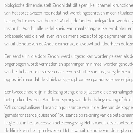
biologische dimensie, stelt Zenoni dat dit eigenlijke lichamelijk functio
van het spreekwezen rest nadat het wordt ingeschreven in een ritualiser
Lacan, ‘het meest van hem is’. Waarbij de ‘andere biologie’ kan worden
inschrijft. Voorbij alle redelijkheid van maatschappelijke symbolen 
onbepaaldheid die het leven van de mens bezielt tot op de grens van de w
vanuit de notie van de Andere dimensie, ontvouwt zich doorheen de lezin
Een eerste lijn die door Zenoni werd uitgezet kan worden gelezen als de
ongenoegen wordt vermeden en spanningen minimaal worden gehouden, ma
van het lichaam die streven naar een restitutie van lust, voegde Freud m
oppositie’, maar dat de kliniek ook getuigt van een paradoxale bevredigin
Een tweede hoofdlijn in de lezing brengt ons bij Lacan die de herhalingsd
het sprekend wezen’. Aan de oorsprong van de herhalingsdwang of de drif
XVII conceptualiseert Lacan zijn jouissance vanuit de idee van de kopp
‘gemetaforiseerde jouissance’, ‘jouissance op rekening van de betekenaar’ g
leegte laat in het proces van betekenisgeving. Het is vanuit deze context
de kliniek van het spreekwezen. Het is vanuit de notie van de leegte e