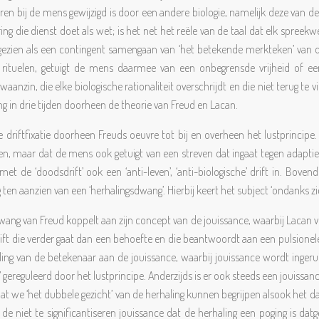
neren bij de mens gewijzigd is door een andere biologie, namelijk deze van d
ing die dienst doet als wet; is het net het reële van de taal dat elk spree
 gezien als een contingent samengaan van ‘het betekende merkteken’ van d
en rituelen, getuigt de mens daarmee van een onbegrensde vrijheid of ee
aanzin, die elke biologische rationaliteit overschrijdt en die niet terug te
g in drie tijden doorheen de theorie van Freud en Lacan.
 driftfixatie doorheen Freuds oeuvre tot bij en overheen het lustprincipe. 
ar dat de mens ook getuigt van een streven dat ingaat tegen adaptieve do
et de ‘doodsdrift’ ook een ‘anti-leven’, ‘anti-biologische’ drift in. Bovend
g ten aanzien van een ‘herhalingsdwang’. Hierbij keert het subject ‘ondanks 
wang van Freud koppelt aan zijn concept van de jouissance, waarbij Lacan vert
t die verder gaat dan een behoefte en die beantwoordt aan een pulsionele e
eling van de betekenaar aan de jouissance, waarbij jouissance wordt ingeru
ereguleerd door het lustprincipe. Anderzijds is er ook steeds een jouissance 
 dat we ‘het dubbele gezicht’ van de herhaling kunnen begrijpen alsook het d
n de niet te significantiseren jouissance dat de herhaling een poging is