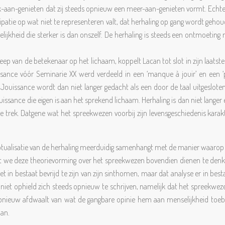
k-aan-genieten dat zij steeds opnieuw een meer-aan-genieten vormt. Echter, 
ipatie op wat niet te representeren valt, dat herhaling op gang wordt geho
lijkheid die sterker is dan onszelf. De herhaling is steeds een ontmoeting m
eep van de betekenaar op het lichaam, koppelt Lacan tot slot in zijn laatst
ance vóór Seminarie XX werd verdeeld in een ‘manque à jouir’ en een ‘plu
Jouissance wordt dan niet langer gedacht als een door de taal uitgesloten re
ouissance die eigen is aan het sprekend lichaam. Herhaling is dan niet langer
bare trek. Datgene wat het spreekwezen voorbij zijn levensgeschiedenis kar
ptualisatie van de herhaling meerduidig samenhangt met de manier waarop 
t we deze theorievorming over het spreekwezen bovendien dienen te denken 
et in bestaat bevrijd te zijn van zijn sinthomen, maar dat analyse er in best
’ niet ophield zich steeds opnieuw te schrijven, namelijk dat het spreekweze
pnieuw afdwaalt van wat de gangbare opinie hem aan menselijkheid toebede
aan.