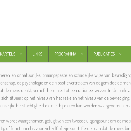
KARTELS
LINKS
PROGRAMMA
PUBLICATIES
mineren en onnatuurlijke, onaangepaste en schadelijke wijze van bevredigin
tenschap, de psychologie en de filosofie vertrekken van de gemiddelde men
 dat de mens denkt, verheft hem niet tot een rationeel wezen. In ‘Je parle a
ich situeert op het niveau van het reële en het niveau van de bevrediging. 
en menselijke beestachtigheid die niet bij dieren kan worden waargenomen, m
ieren wordt waargenomen, getuigt van een tweede uitgangspunt om de motivat
ttig of functioneel is voor zichzelf of zijn soort. Eerder dan dat de mens