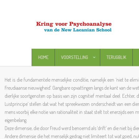
HOME
VOORSTELLING
TERUGBLIK
Het is die fundamentele menselijke conditie, namelijk een ‘niet te eli
Freudiaanse nieuwigheid’. Gangbare opvattingen langs de kant van de we
dierlijke soortgenoten op basis van zijn cognitief mentaal deel. Echter,
Lustprincipe’ stellen dat wat het spreekwezen onderscheidt van een dier z
mens voorbij elke notie van rationaliteit in staat stelt tot enerzijds e
eigenbelang.
Deze dimensie, die door Freud werd benoemd als ‘drift’ en die niet bij d
Andere dimensie die het menselijk gedrag niet limiteert tot wat goed, nu