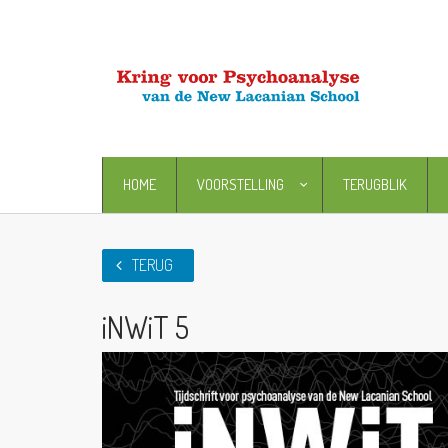
HOME
VOORSTELLING
TERUGBLIK
TERUG
iNWiT 5