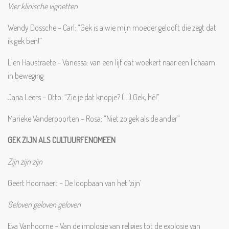
Vier klinische vignetten
Wendy Dossche – Carl: “Gek is alwie mijn moeder gelooft die zegt dat
ik gek ben!”
Lien Haustraete – Vanessa: van een lijf dat woekert naar een lichaam
in beweging
Jana Leers – Otto: “Zie je dat knopje? (...) Gek, hé!”
Marieke Vanderpoorten – Rosa: “Niet zo gek als de ander”
GEK ZIJN ALS CULTUURFENOMEEN
Zijn zijn zijn
Geert Hoornaert – De loopbaan van het ‘zijn’
Geloven geloven geloven
Eva Vanhoorne – Van de implosie van religies tot de explosie van