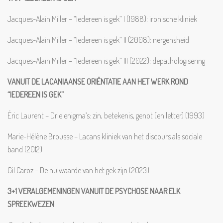
Jacques-Alain Miller – “Iedereen is gek” I (1988): ironische kliniek
Jacques-Alain Miller – “Iedereen is gek” II (2008): nergensheid
Jacques-Alain Miller – “Iedereen is gek” III (2022): depathologisering
VANUIT DE LACANIAANSE ORIËNTATIE AAN HET WERK ROND
“IEDEREEN IS GEK”
Éric Laurent – Drie enigma’s: zin, betekenis, genot (en letter) (1993)
Marie-Hélène Brousse – Lacans kliniek van het discours als sociale
band (2012)
Gil Caroz – De nulwaarde van het gek zijn (2023)
3+1 VERALGEMENINGEN VANUIT DE PSYCHOSE NAAR ELK
SPREEKWEZEN