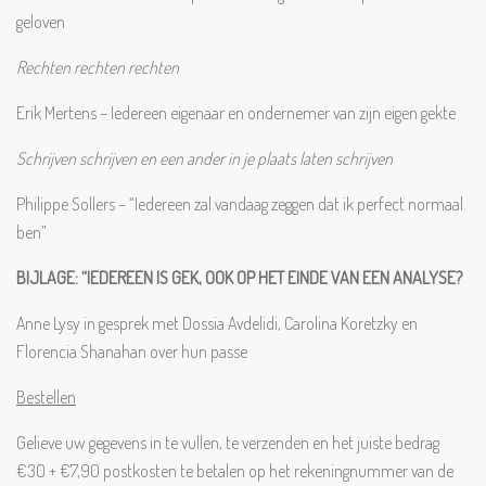
geloven
Rechten rechten rechten
Erik Mertens – Iedereen eigenaar en ondernemer van zijn eigen gekte
Schrijven schrijven en een ander in je plaats laten schrijven
Philippe Sollers – “Iedereen zal vandaag zeggen dat ik perfect normaal
ben”
BIJLAGE: “IEDEREEN IS GEK, OOK OP HET EINDE VAN EEN ANALYSE?
Anne Lysy in gesprek met Dossia Avdelidi, Carolina Koretzky en
Florencia Shanahan over hun passe
Bestellen
Gelieve uw gegevens in te vullen, te verzenden en het juiste bedrag
€30 + €7,90 postkosten te betalen op het rekeningnummer van de