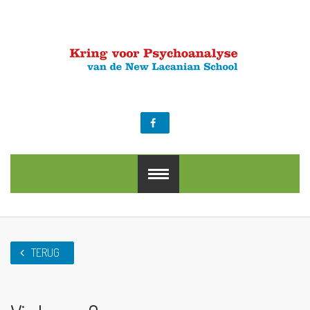
NL
EN
TERUG